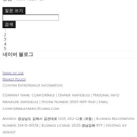
질문 쓰기
검색
1
2
3
4
5
네이버 블로그
Terms of Use
Privacy Policy
Confirm Entrepreneur Information
Company Name: comfortable | Owner: kimyeseule | Personal Info
Manager: kimyeseule | Phone Number: 0507-1439-9661 | Email:
comfortable.fabric@gmail.com
Address: 경상남도 김해시 금관대로 1205, 202-s2호 (외동) | Business Registration
Number:
534-15-01578
| Business License:
2025-경남김해-1179
| Hosting by
sixshop