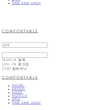
one and only
comfortable
Search
검색
Log In
로그인
Cart
장바구니
comfortable
HOME
ABOUT
SHOP
NOTICE
Q&A
one and only