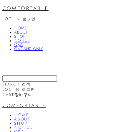
comfortable
LOG IN
로그인
HOME
ABOUT
SHOP
NOTICE
Q&A
one and only
Search
검색
Log In
로그인
Cart
장바구니
comfortable
HOME
ABOUT
SHOP
NOTICE
Q&A