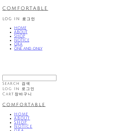
comfortable
LOG IN
로그인
HOME
ABOUT
SHOP
NOTICE
Q&A
one and only
Search
검색
Log In
로그인
Cart
장바구니
comfortable
HOME
ABOUT
SHOP
NOTICE
Q&A