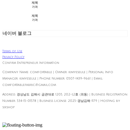
제목
가격
제목
가격
네이버 블로그
Terms of Use
Privacy Policy
Confirm Entrepreneur Information
Company Name: comfortable | Owner: kimyeseule | Personal Info
Manager: kimyeseule | Phone Number: 0507-1439-9661 | Email:
comfortable.fabric@gmail.com
Address: 경상남도 김해시 금관대로 1205, 202-s2호 (외동) | Business Registration
Number:
534-15-01578
| Business License:
2025-경남김해-1179
| Hosting by
sixshop