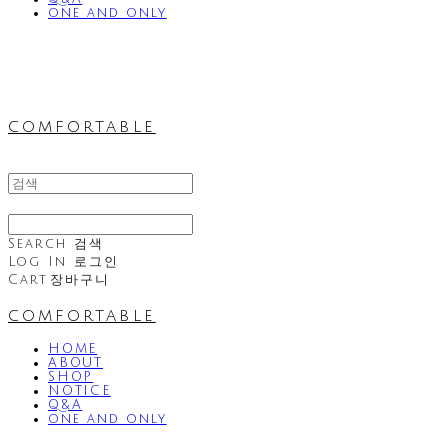
one and only
comfortable
Search
검색
Log In
로그인
Cart
장바구니
comfortable
HOME
ABOUT
SHOP
NOTICE
Q&A
one and only