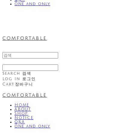
one and only
comfortable
Search
검색
Log In
로그인
Cart
장바구니
comfortable
HOME
ABOUT
SHOP
NOTICE
Q&A
one and only