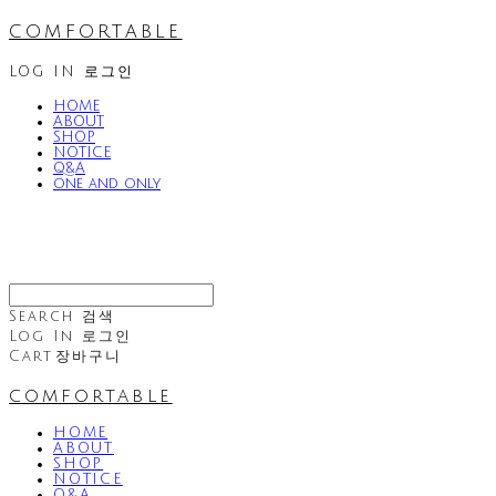
comfortable
LOG IN
로그인
HOME
ABOUT
SHOP
NOTICE
Q&A
one and only
Search
검색
Log In
로그인
Cart
장바구니
comfortable
HOME
ABOUT
SHOP
NOTICE
Q&A