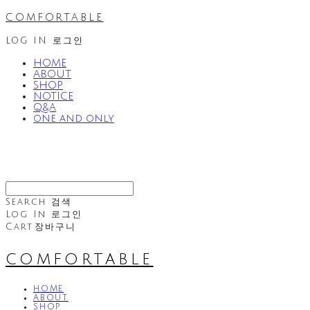
comfortable
LOG IN
로그인
HOME
ABOUT
SHOP
NOTICE
Q&A
one and only
Search
검색
Log In
로그인
Cart
장바구니
comfortable
HOME
ABOUT
SHOP