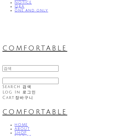
NOTICE
Q&A
one and only
comfortable
Search
검색
Log In
로그인
Cart
장바구니
comfortable
HOME
ABOUT
SHOP