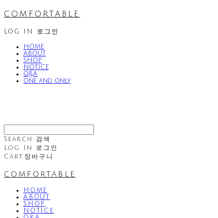
comfortable
LOG IN
로그인
HOME
ABOUT
SHOP
NOTICE
Q&A
one and only
Search
검색
Log In
로그인
Cart
장바구니
comfortable
HOME
ABOUT
SHOP
NOTICE
Q&A