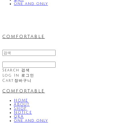
one and only
comfortable
Search
검색
Log In
로그인
Cart
장바구니
comfortable
HOME
ABOUT
SHOP
NOTICE
Q&A
one and only