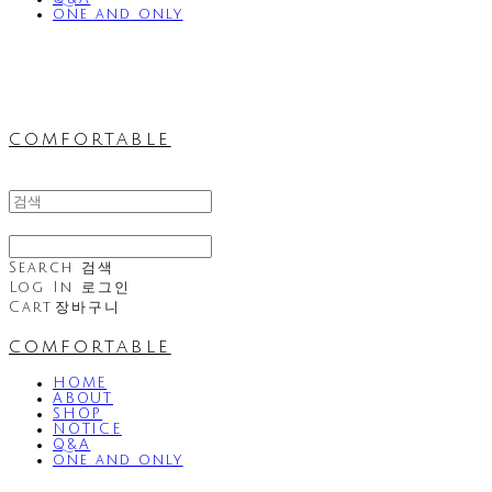
one and only
comfortable
Search
검색
Log In
로그인
Cart
장바구니
comfortable
HOME
ABOUT
SHOP
NOTICE
Q&A
one and only