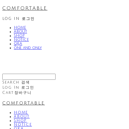
comfortable
LOG IN
로그인
HOME
ABOUT
SHOP
NOTICE
Q&A
one and only
Search
검색
Log In
로그인
Cart
장바구니
comfortable
HOME
ABOUT
SHOP
NOTICE
Q&A