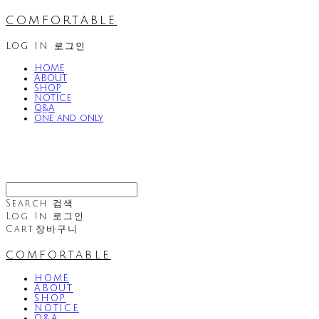
comfortable
LOG IN
로그인
HOME
ABOUT
SHOP
NOTICE
Q&A
one and only
Search
검색
Log In
로그인
Cart
장바구니
comfortable
HOME
ABOUT
SHOP
NOTICE
Q&A