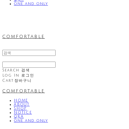
one and only
comfortable
Search
검색
Log In
로그인
Cart
장바구니
comfortable
HOME
ABOUT
SHOP
NOTICE
Q&A
one and only