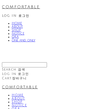
comfortable
LOG IN
로그인
HOME
ABOUT
SHOP
NOTICE
Q&A
one and only
Search
검색
Log In
로그인
Cart
장바구니
comfortable
HOME
ABOUT
SHOP
NOTICE
Q&A