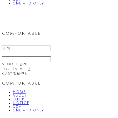
one and only
comfortable
Search
검색
Log In
로그인
Cart
장바구니
comfortable
HOME
ABOUT
SHOP
NOTICE
Q&A
one and only